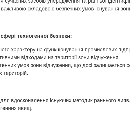
 сучасних засобів упередження та ранньої ідентифік
є важливою складовою безпечних умов існування зон
сфері техногенної безпеки:
ого характеру на функціонування промислових підпр
тивними відходами на території зони відчуження.
огенних умов зони відчуження, що досі залишається
 територій.
і для вдосконалення існуючих методик раннього вия
ногенних явищ.