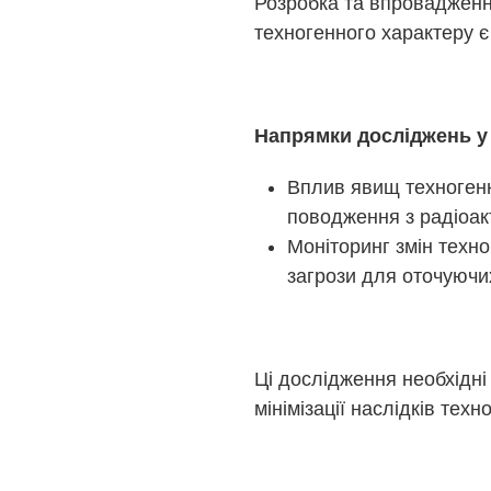
Розробка та впровадження
техногенного характеру 
Напрямки досліджень у 
Вплив явищ техногенн
поводження з радіоак
Моніторинг змін техн
загрози для оточуючих
Ці дослідження необхідн
мінімізації наслідків тех