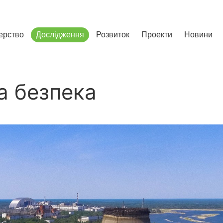
сліджень і розвитку
ерство
Дослідження
Розвиток
Проекти
Новини
а безпека