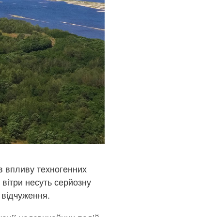
в впливу техногенних
і вітри несуть серйозну
 відчуження.