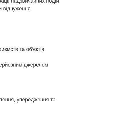
ації надзвичайних подій
и відчуження.
иємств та об’єктів
 серйозним джерелом
влення, упередження та