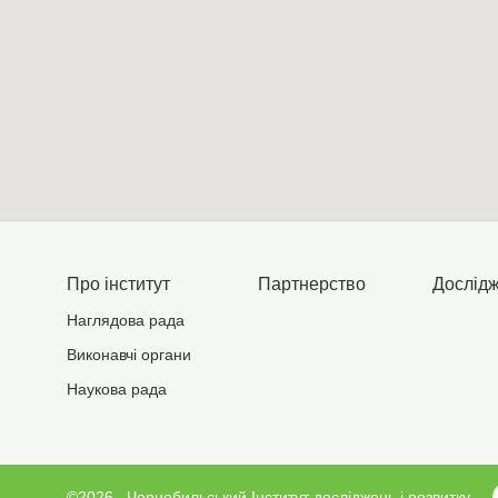
Про інститут
Партнерство
Дослід
Наглядова рада
Виконавчі органи
Наукова рада
©2026.
Чорнобильський Інститут досліджень і розвитку