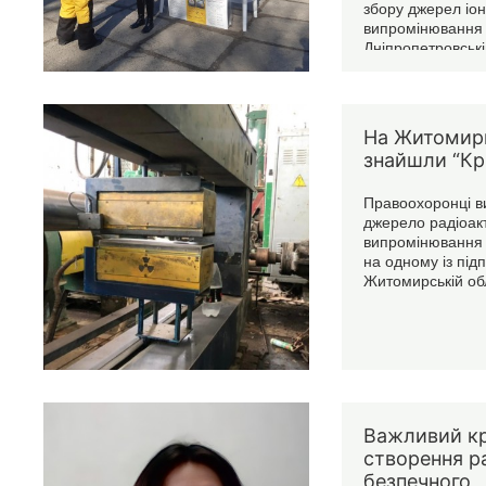
збору джерел іон
випромінювання
Дніпропетровські
На Житомир
знайшли “Кр
Правоохоронці в
джерело радіоак
випромінювання 
на одному із під
Житомирській обл
Важливий к
створення р
безпечного