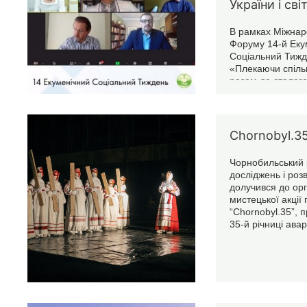
України і сві
В рамках Міжнар
Форуму 14-й Еку
Соціальний Тиж
«Плекаючи спіль
разом до сталого
відбулася дискус
енергетика: екол
етичний виміри д
світу», в якій о
Chornobyl.3
тема атомної ене
світові тренди в 
Чорнобильський 
наслідки та висн
досліджень і роз
аварії на ЧАЕС д
долучився до орг
світу.
мистецької акції 
“Chornobyl.35”, 
35-й річниці авар