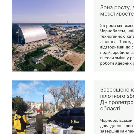
Зона росту, 
можливосте
35 років світ живе
Чорнобилем, на
техногенною ка
людства. Трагеді
відтворивши до с
подій, зробили в
внесли зміни у 
роботи ядерних р
РБМК-1000, закр
зруйнований 4 ен
об’єкт «Укриття»
конфайментом.
Завершено к
пілотного зб
Дніпропетро
області
Чорнобильський 
досліджень і роз
завершив кампан