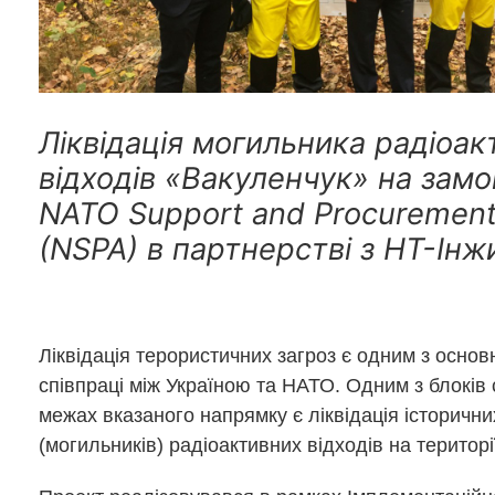
Ліквідація могильника радіоак
відходів «Вакуленчук» на зам
NATO Support and Procuremen
(NSPA) в партнерстві з НТ-Інж
Ліквідація терористичних загроз є одним з основ
співпраці між Україною та НАТО. Одним з блоків 
межах вказаного напрямку є ліквідація історичн
(могильників) радіоактивних відходів на територі