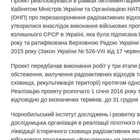
Проект реалізовувався в рамках Імплементаційно
Кабінетом Міністрів України та Організацією НАТ
(ОНП) про перезахоронення радіоактивних відхо
утворилися внаслідок виконання військових про
колишнього СРСР в Україні, яка була підписана 
року та ратифікована Верховною Радою України
2015 року (Закон України № 526-VIII від 17 червня
Проект передбачав виконання робіт у три етапи
обстеження, вилучення радіоактивних відходів т
сховища, рекультивація території) протягом одно
Реалізацію проекту розпочато 1 січня 2016 року 
відповідно до визначених термінів, до 31 грудня 
Чорнобильський інститут досліджень і розвитку в
дослідницька організація в реалізації пілотного 
ліквідації історичного сховища радіоактивних ма
військового походження «Вакуленчук» на територ