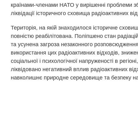
країнами-членами НАТО у вирішенні проблеми зб
ліквідації історичного сховища радіоактивних від
Територія, на якій знаходилося історичне схови
повністю реабілітована. Поліпшено стан радіаці
та усунена загроза незаконного розповсюдження
використання цих радіоактивних відходів, зниже
соціальної і психологічної напруженості в регіоні
ліквідовано негативний вплив радіоактивних від
навколишнє природне середовище та безпеку н