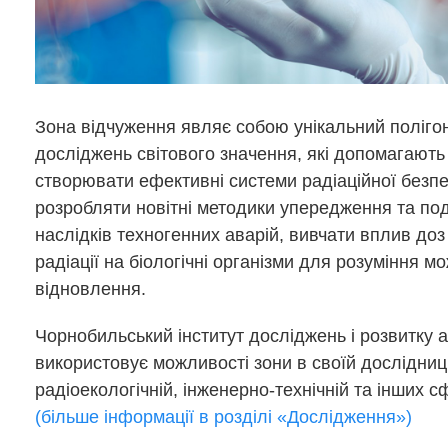
Зона відчуження являє собою унікальний поліго
досліджень світового значення, які допомагают
створювати ефективні системи радіаційної безпе
розробляти новітні методики упередження та по
наслідків техногенних аварій, вивчати вплив доз
радіації на біологічні організми для розуміння м
відновлення.
Чорнобильський інститут досліджень і розвитку 
використовує можливості зони в своїй дослідниць
радіоекологічній, інженерно-технічній та інших с
(більше інформації в розділі «Дослідження»)