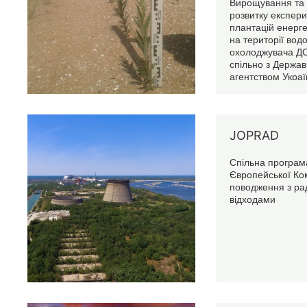
Вирощування та 
розвитку експер
плантацій енерг
на території во
охолоджувача Д
спільно з Держа
агентством Украї
управління зоно
та Чорнобильськ
JOPRAD
Спільна програм
Європейської Ком
поводження з ра
відходами