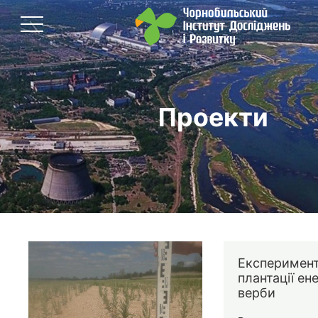
Проекти
Експеримент
плантації ен
верби