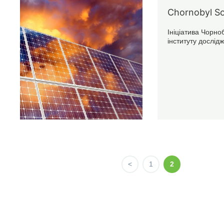
Chornobyl So
Ініціатива Чорно
інституту дослідж
<
1
2