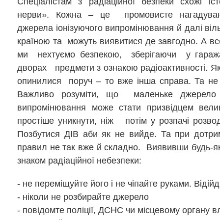
Спеціалістам з радіаційної безпеки схожі іст
нерви». Кожна – це промовисте нагадува
джерела іонізуючого випромінювання й далі віл
країною та можуть виявитися де завгодно. А вс
ми нехтуємо безпекою, зберігаючи у гаража
дворах предмети з ознакою радіоактивності. Я
опинилися поруч – то вже інша справа. Та н
Важливо розуміти, що маленьке джерело 
випромінювання може стати призвідцем велик
простіше уникнути, ніж потім у розпачі розв
Позбутися ДІВ аби як не вийде. Та при дотри
правил не так вже й складно. Виявивши будь-як
знаком радіаційної небезпеки:
- не переміщуйте його і не чіпайте руками. Відійд
- ніколи не розбирайте джерело
- повідомте поліції, ДСНС чи місцевому органу 