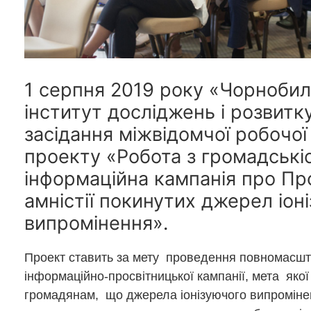
1 серпня 2019 року «Чорноби
інститут досліджень і розвитк
засідання міжвідомчої робочої
проекту «Робота з громадські
інформаційна кампанія про Пр
амністії покинутих джерел іон
випромінення».
Проект ставить за мету проведення повномасшт
інформаційно-просвітницької кампанії, мета якої
громадянам, що джерела іонізуючого випроміне