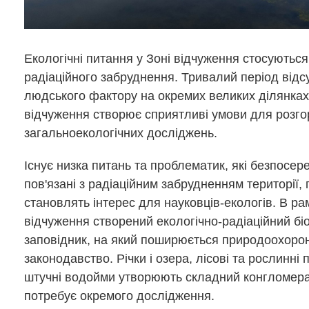
Екологічні питання у Зоні відчуження стосуютьс
радіаційного забруднення. Тривалий період відс
людського фактору на окремих великих ділянках
відчуження створює сприятливі умови для розго
загальноекологічних досліджень.
Існує низка питань та проблематик, які безпосер
пов'язані з радіаційним забрудненням території, 
становлять інтерес для науковців-екологів. В ра
відчуження створений екологічно-радіаційний б
заповідник, на який поширюється природоохоро
законодавство. Річки і озера, лісові та рослинні 
штучні водойми утворюють складний конгломера
потребує окремого дослідження.