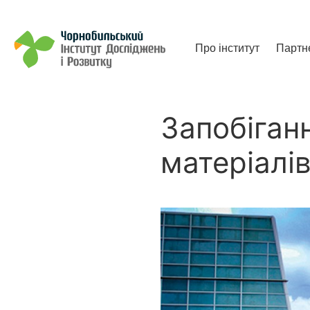
Чорнобильський Інститут до
Про інститут
Партн
Запобіган
матеріалі