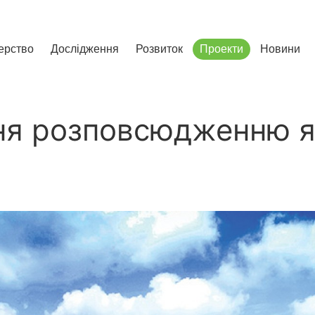
сліджень і розвитку
ерство
Дослідження
Розвиток
Проекти
Новини
ня розповсюдженню 
в