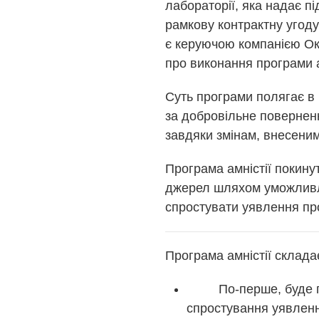
лабораторії, яка надає 
рамкову контрактну угоду
є керуючою компанією Окр
про виконання програми а
Суть програми полягає в 
за добровільне повернен
завдяки змінам, внесеним
Програма амністії покину
джерел шляхом уможливле
спростувати уявлення про
Програма амністії склада
По-перше, буде пров
спростування уявлення