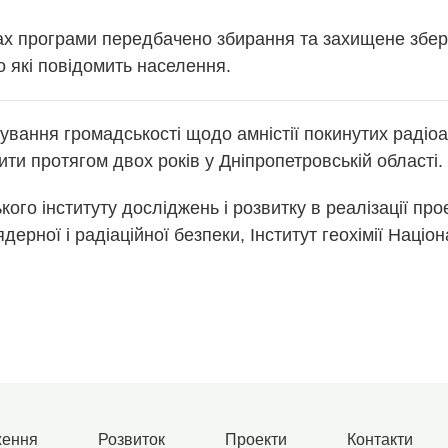
рограми передбачено збирання та захищене збері
о які повідомить населення.
ування громадськості щодо амністії покинутих радіоа
ти протягом двох років у Дніпропетровській області.
го інституту досліджень і розвитку в реалізації пр
дерної і радіаційної безпеки, Інститут геохімії Націон
ження
Розвиток
Проекти
Контакти