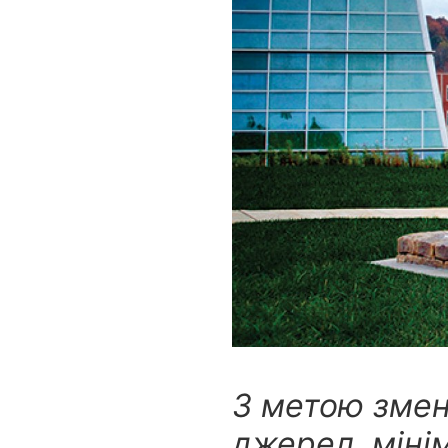
З метою змен
джерел, мінім