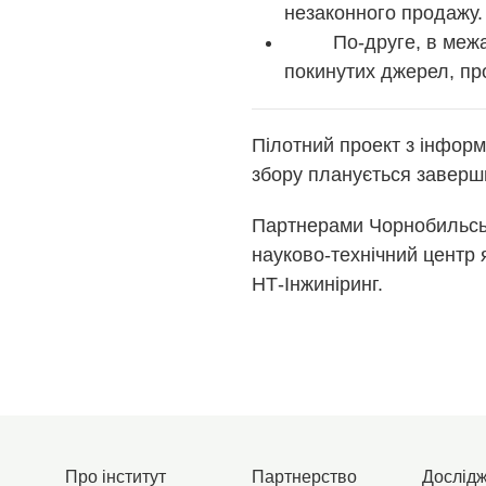
незаконного продажу.
По-друге, в межах п
покинутих джерел, пр
Пілотний проект з інформ
збору планується заверши
Партнерами Чорнобильсько
науково-технічний центр я
НТ-Інжиніринг.
Про інститут
Партнерство
Дослід