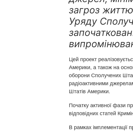
загроз життю
Уряду Сполуч
започаткован
випромінюва
Цей проект реалізовуєть
Америки, а також на осно
оборони Сполучених Штат
радіоактивними джерелами
Штатів Америки.
Початку активної фази пр
відповідних статей Кримі
В рамках імплементації п