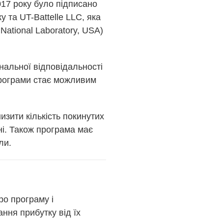
17 року було підписано
 та UT-Battelle LLC, яка
ational Laboratory, USA)
нальної відповідальності
рограми стає можливим
зити кількість покинутих
і. Також програма має
ли.
о програму і
ння прибутку від їх