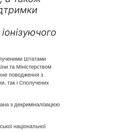
ідтримки
 іонізуючого
полученими Штатами
їни та Міністерством
жне поводження з
и, так і Сполучених
ана з декриміналізацією
ської національної