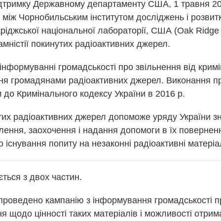
підтримку Державному департаменту США, 1 травня 20
 між Чорнобильським інститутом досліджень і розвитку
іджської національної лабораторії, США (Oak Ridge N
мністії покинутих радіоактивних джерел.
інформуванні громадськості про звільнення від кримі
ня громадянами радіоактивних джерел. Виконання п
 до Кримінального кодексу України в 2016 р.
тих радіоактивних джерел допоможе уряду України зни
ння, заохочення і надання допомоги в їх поверненн
 існування попиту на незаконні радіоактивні матеріа
ється з двох частин.
едено кампанію з інформування громадськості пр
 щодо цінності таких матеріалів і можливості отрима