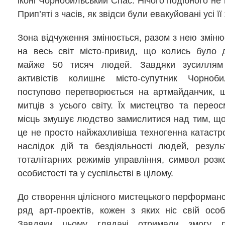
іконі Чорнобильський Спас. Нічого подібного не
Прип’яті з часів, як звідси були евакуйовані усі її
Зона відчуження змінюється, разом з нею зміню
на весь світ місто-привид, що колись було 
майже 50 тисяч людей. Завдяки зусиллям
активістів колишнє місто-супутник Чорноб
поступово перетворюється на артмайданчик, 
митців з усього світу. Їх мистецтво та перео
місць змушує людство замислитися над тим, щ
це не просто найжахливіша техногенна катастр
наслідок дій та бездіяльності людей, резуль
тоталітарних режимів управління, символ розк
особистості та у суспільстві в цілому.
До створення цілісного мистецького перформан
ряд арт-проектів, кожен з яких ніс свій осо
Завдяки цьому глядачі отримали змогу п