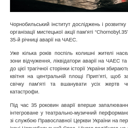
Чорнобильський інститут досліджень і розвитку
організації мистецької акції пам’яті “Chornobyl.3
35-й річниці аварії на ЧАЕС.
Уже кілька років поспіль колишні жителі насе
зони відчуження, ліквідатори аварії на ЧАЕС та
до цієї трагічної сторінки історії України збирают
квітня на центральній площі Прип’яті, щоб 
свічку пам’яті та вшанувати усіх жертв чо
катастрофи.
Під час 35 роковин аварії вперше запалюванн
інтегроване у театрально-музичний перформан
зі службою Православної Церкви України на пер