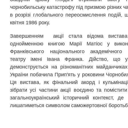
чорнобильську катастрофу під призмою різних ча
в розрізі глобального переосмислення подій, 
квітня 1986 року.
Завершенням акції стала відома вистава
однойменною книгою Марії Матіос у вико
Франківського національного академічного 
театру імені Івана Франка. Дійство, що 
демонструється на різноманітних майданчиках 
України побачила Прип'ять у роковини Чорнобил
Ця вистава, як фінальний акорд і кульмінац
зібрати усі частини акції воєдино та помістит
загальноукраїнський історичний контекст, де
лишатиметься символом саможертовної боротьб