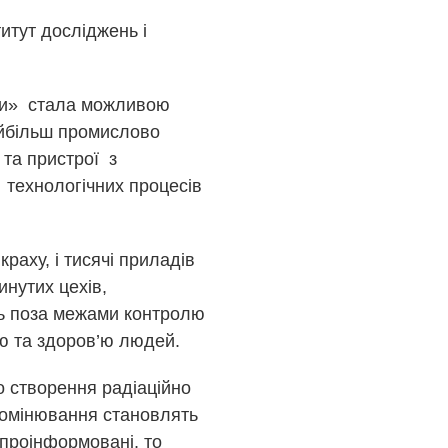
итут досліджень і
еки» стала можливою
айбільш промислово
 та пристрої з
 технологічних процесів
раху, і тисячі приладів
инутих цехів,
ь поза межами контролю
тю та здоров’ю людей.
о створення радіаційно
ромінювання становлять
 проінформовані, то