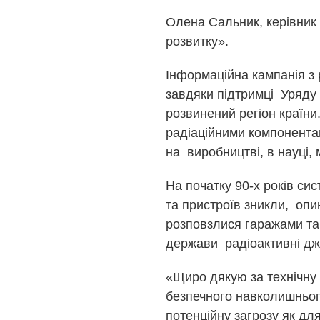
Олена Сальник, керівник
розвитку».
Інформаційна кампанія з
завдяки підтримці Уряду
розвинений регіон країни
радіаційними компонента
на виробництві, в науці, 
На початку 90-х років си
та пристроїв зникли, опи
розповзлися гаражами т
держави радіоактивні дже
«Щиро дякую за технічну 
безпечного навколишньог
потенційну загрозу як дл