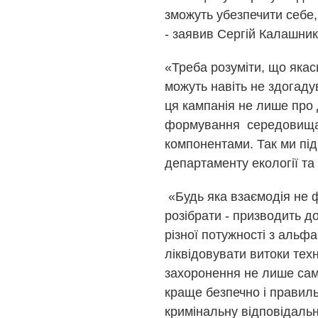
зможуть убезпечити себе,
- заявив Сергій Калашни
«Треба розуміти, що якас
можуть навіть не здогадув
ця кампанія не лише про 
формування середовища,
компонентами. Так ми під
департаменту екології та
«Будь яка взаємодія не ф
розібрати - призводить д
різної потужності з альф
ліквідовувати витоки техн
захоронення не лише само
краще безпечно і правиль
кримінальну відповідаль