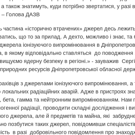
 а також знатимуть, куди потрібно звертатися, у разі
к – Голова ДАЗВ
ь частина «історично втрачених» джерел десь лежить. 
атись, що то за прилад. А дехто, можливо і знає, та
джерела іонізуючого випромінювання в Дніпропетров
 в якому відповідально ставляться до поводження 
вищуємо ядерну безпеку в регіоні.» - зауважив Серг
 природних ресурсів Дніпропетровської обласної держ
ахівців з джерелами іонізуючого випромінювання, а 
о локальних радіаційних аварій. Адже в пристроях з
а, бета, гамма та нейтронним випромінюванням. Нам 
огенної радіації, проводити складні дослідження і в
го джерела, але й предметів та майна, які забрудне
но позбутися таких джерел, повідомивши спеціалісті
ність в разі добровільного повідомлення про знаход