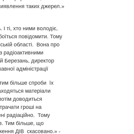
 виявлення таких джерел.»
І ті, хто ними володіє,
 боїться повідомити. Тому
ській області. Вона про
з радіоактивними
ій Березань, директор
авної адміністрації
тим більше спроби їх
находяться матеріали
потім доводиться
итрачати гроші на
ні радіаційно. Тому
в. Тим більше, що
ження ДІВ скасовано.» -