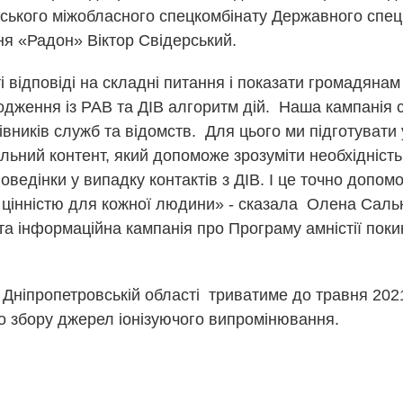
ського міжобласного спецкомбінату Державного спец
я «Радон» Віктор Свідерський.
 відповіді на складні питання і показати громадянам 
дження із РАВ та ДІВ алгоритм дій. Наша кампанія с
ерівників служб та відомств. Для цього ми підготуват
ьний контент, який допоможе зрозуміти необхідність
оведінки у випадку контактів з ДІВ. І це точно допом
 цінністю для кожної людини» - сказала Олена Сальн
та інформаційна кампанія про Програму амністії поки
Дніпропетровській області триватиме до травня 2021
о збору джерел іонізуючого випромінювання.