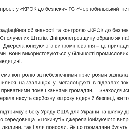
 проекту «КРОК до безпеки» ГС «Чорнобильський інст
 радіаційної обізнаності та контролю «КРОК до безп
 Сполучених Штатів. Дніпропетровщину обрано як н
. Джерела іонізуючого випромінювання – це прилади
ми. Вони використовуються у більшості промислових
медицині.
стема контролю за небезпечними пристроями зазнала к
нилися на звалищах, у металобрухті, в підвалах пок
а приватними помешканнями громадян. Знаходячис
рела несуть серйозну загрозу ядерній безпеці, жит
підтримку з боку Уряду США для України на шляху д
о середовища. «Покинуті» джерела іонізуючого вип
я людини, так і для природи. Якщо громадяни будуть