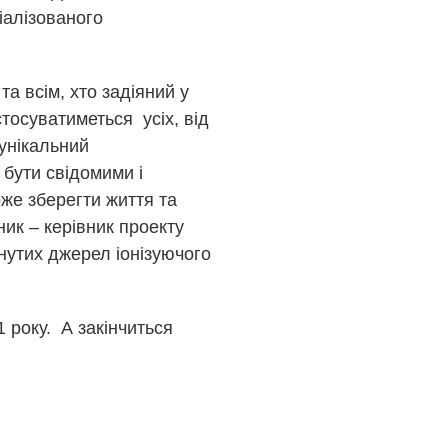
іалізованого
та всім, хто задіяний у
тосуватиметься усіх, від
и унікальний
 бути свідомими і
оже зберегти життя та
ик – керівник проекту
нутих джерел іонізуючого
 року. А закінчиться