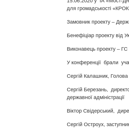
15.06.2020 у ІА «Мост-Д
для громадськості «КРОК
Замовник проекту – Держ
Бенефіціар проекту від У
Виконавець проекту – ГС 
У конференції брали уча
Сергій Калашник, Голова
Сергій Березань, директо
державної адміністрації
Віктор Свідерський, дир
Сергій Остроух, заступни