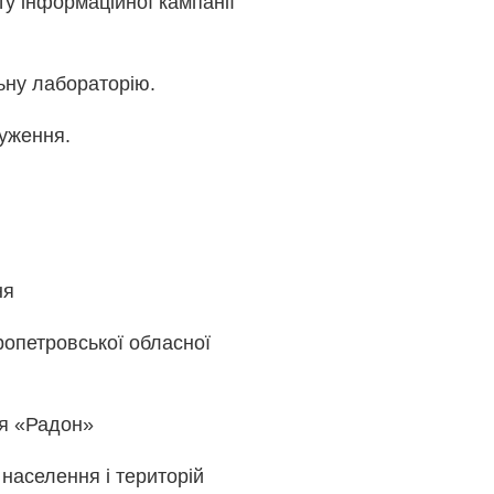
у інформаційної кампанії
ьну лабораторію.
чуження.
ня
ропетровської обласної
ня «Радон»
 населення і територій