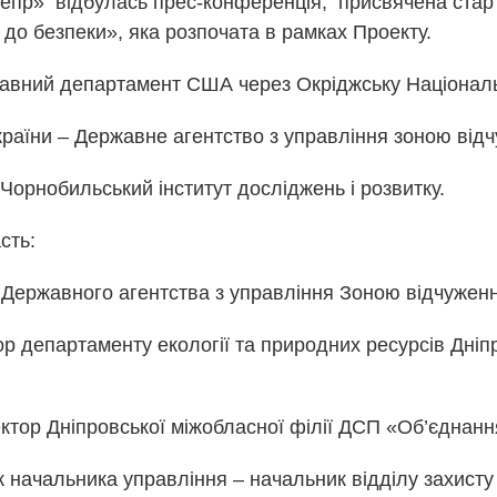
непр» відбулась прес-конференція, присвячена старт
 до безпеки», яка розпочата в рамках Проекту.
авний департамент США через Окріджську Націонал
країни – Державне агентство з управління зоною від
Чорнобильський інститут досліджень і розвитку.
сть:
 Державного агентства з управління Зоною відчужен
р департаменту екології та природних ресурсів Дніп
ектор Дніпровської міжобласної філії ДСП «Об’єднан
к начальника управління – начальник відділу захисту